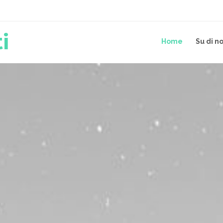
i
Home
Su di no