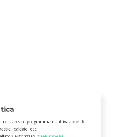
tica
e a distanza o programmare l'attivazione di
stici, caldaie, ecc.
llatori autorizzati
DueEmmeGi
.