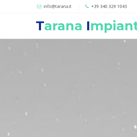
info@tarana.it
+39 340 329 1043
T
arana
I
mpiant