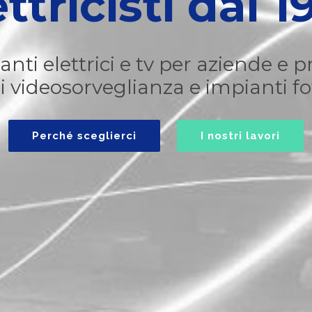
ettricisti dal 1
nti elettrici e tv per aziende e pr
i videosorveglianza e impianti fot
Perché sceglierci
I nostri lavori