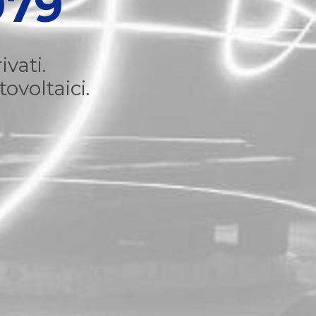
979
ivati.
ovoltaici.