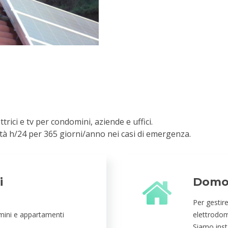
ci e tv per condomini, aziende e uffici.
ità h/24 per 365 giorni/anno nei casi di emergenza.
i
Domo
Per gestir
omini e appartamenti
elettrodome
Siamo insta