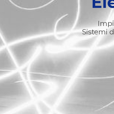
El
Impia
Sistemi d