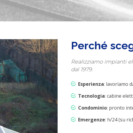
Perché sceg
Realizziamo impianti elet
dal 1979.
Esperienza
: lavoriamo d
Tecnologia
: cabine ele
Condominio
: pronto int
Emergenze
: h/24 (su ric